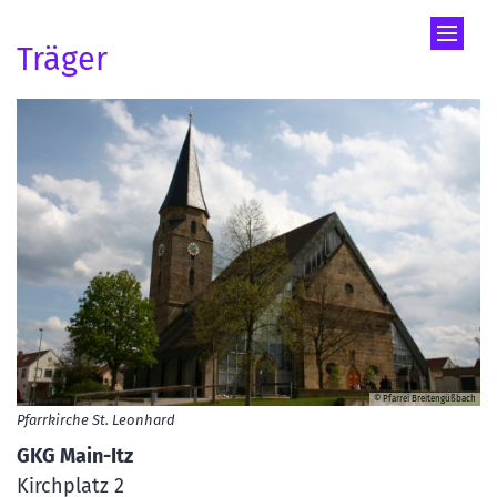
Zum Inhalt springen
Träger
© Pfarrei Breitengüßbach
Pfarrkirche St. Leonhard
GKG Main-Itz
Kirchplatz 2