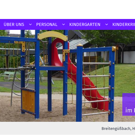
ÜBER UNS
PERSONAL
KINDERGARTEN
KINDERKRI
im 
Breitengüßbach, Ha